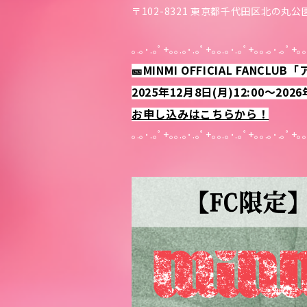
〒102-8321 東京都千代田区北の丸公園
｡.｡･.｡ﾟ+｡｡.｡･.｡ﾟ+｡｡.｡･.｡ﾟ+｡｡.｡･.｡ﾟ+｡｡
🎫MINMI OFFICIAL FANCL
2025年12月8日(月)12:00～2026
お申し込みはこちらから！
｡.｡･.｡ﾟ+｡｡.｡･.｡ﾟ+｡｡.｡･.｡ﾟ+｡｡.｡･.｡ﾟ+｡｡