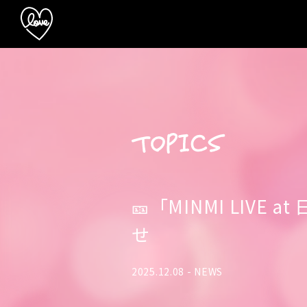
🎫「MINMI LIVE 
せ
2025.12.08 -
NEWS