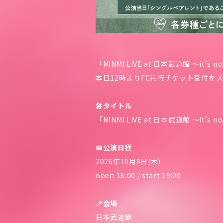
「MINMI LIVE at 日本武道館 ～it'
本日12時よりFC先行チケット受付を
🎤タイトル
「MINMI LIVE at 日本武道館 ～it's no
📅公演日程
2026年10月8日(木)
open 18:00 / start 19:00
📍会場
日本武道館