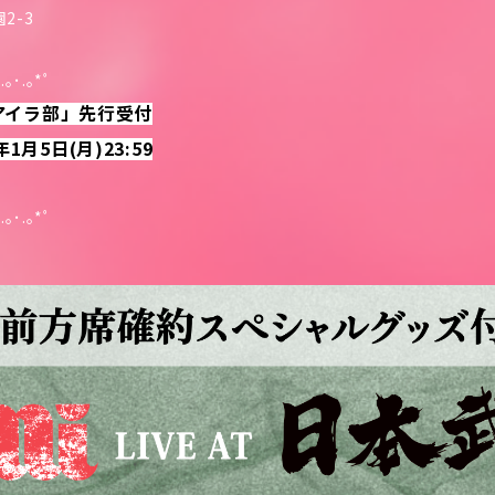
2-3
.｡･.｡*ﾟ
UB「アイラ部」先行受付
年1月5日(月)23:59
.｡･.｡*ﾟ